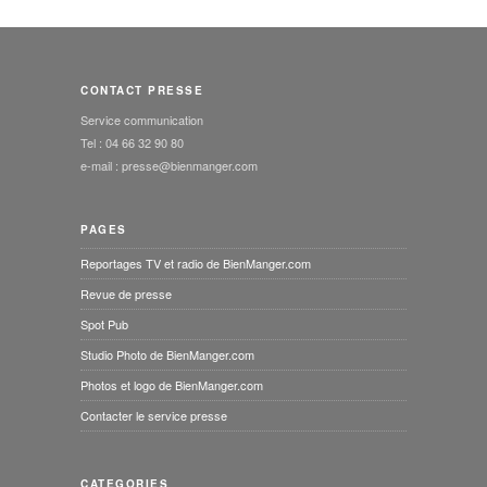
CONTACT PRESSE
Service communication
Tel : 04 66 32 90 80
e-mail : presse@bienmanger.com
PAGES
Reportages TV et radio de BienManger.com
Revue de presse
Spot Pub
Studio Photo de BienManger.com
Photos et logo de BienManger.com
Contacter le service presse
CATEGORIES