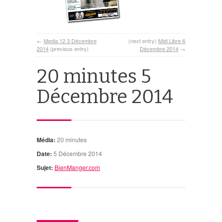
←
Media 12 3 Décembre
(next entry)
Midi Libre 6
2014
(previous entry)
Décembre 2014
→
20 minutes 5
Décembre 2014
Média:
20 minutes
Date:
5 Décembre 2014
Sujet:
BienManger.com