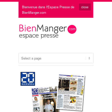
Bienvenue dans l'Espace Presse de
close
BienManger.com