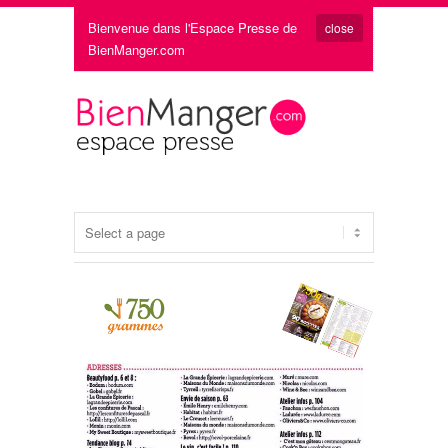
Bienvenue dans l'Espace Presse de
close
BienManger.com