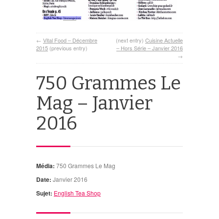
←
Vital Food – Décembre
(next entry)
Cuisine Actuelle
2015
(previous entry)
– Hors Série – Janvier 2016
→
750 Grammes Le
Mag – Janvier
2016
Média:
750 Grammes Le Mag
Date:
Janvier 2016
Sujet:
English Tea Shop