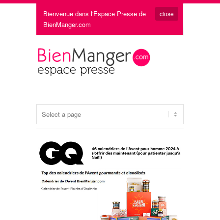
Bienvenue dans l'Espace Presse de
close
BienManger.com