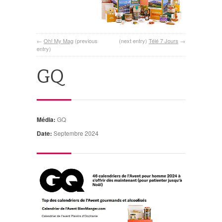
←
Oh! My Mag
(previous
(next entry)
Télé 7 Jours
→
entry)
GQ
Média:
GQ
Date:
Septembre 2024