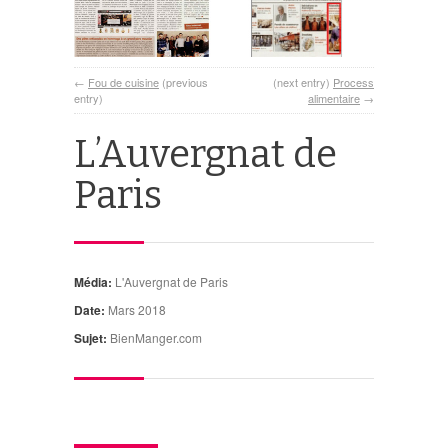
←
Fou de cuisine
(previous
(next entry)
Process
entry)
alimentaire
→
L’Auvergnat de
Paris
Média:
L'Auvergnat de Paris
Date:
Mars 2018
Sujet:
BienManger.com