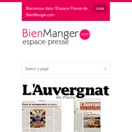
Bienvenue dans l'Espace Presse de
close
BienManger.com