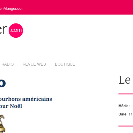
ienManger.com
 RADIO
REVUE WEB
BOUTIQUE
Le
Média:
L
Date:
11