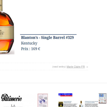
(next entry)
Marie Claire FR
→