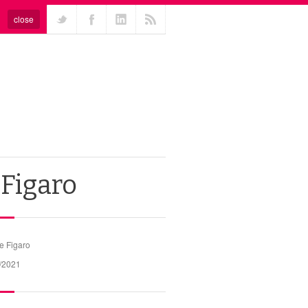
close
 Figaro
e Figaro
/2021