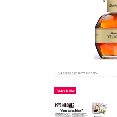
←
AuFéminin.com
(previous entry)
Related Entries