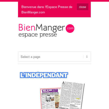
Bienvenue dans l'Espace Presse de
close
BienManger.com