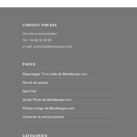
CONTACT PRESSE
Service communication
Tel : 04 66 32 90 80
e-mail : presse@bienmanger.com
PAGES
Reportages TV et radio de BienManger.com
Revue de presse
Spot Pub
Studio Photo de BienManger.com
Photos et logo de BienManger.com
Contacter le service presse
CATEGORIES