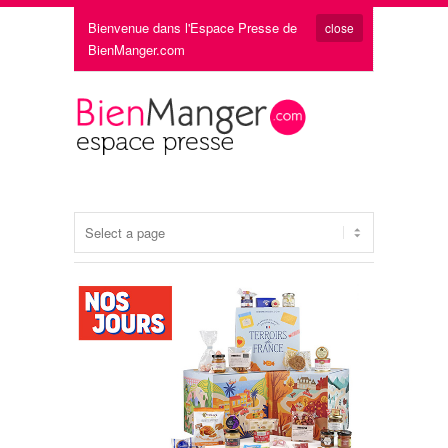
Bienvenue dans l'Espace Presse de
close
BienManger.com