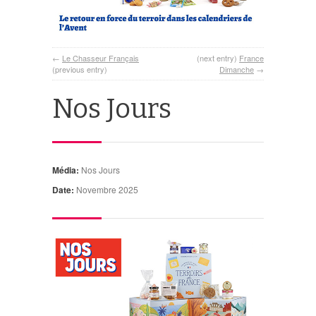
←
Le Chasseur Français
(next entry)
France
(previous entry)
Dimanche
→
Nos Jours
Média:
Nos Jours
Date:
Novembre 2025